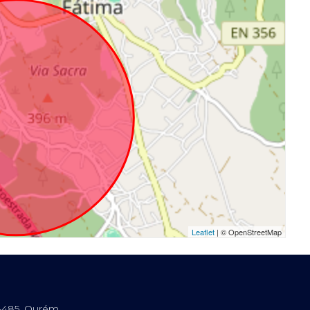
Leaflet
| © OpenStreetMap
0-485, Ourém