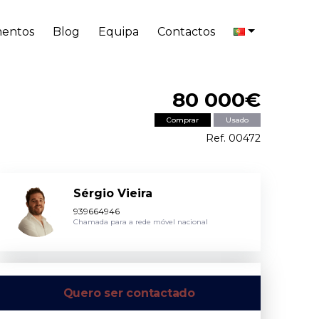
entos
Blog
Equipa
Contactos
80 000€
Comprar
Usado
Ref. 00472
Sérgio Vieira
939664946
Chamada para a rede móvel nacional
Quero ser contactado