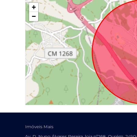
+
−
Imóveis Mais
Av. D. Nuno Álvares Pereira, loja nº268, Ourém, 249