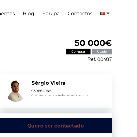
entos
Blog
Equipa
Contactos
50 000€
Comprar
Usado
Ref. 00487
Sérgio Vieira
939664946
Chamada para a rede móvel nacional
Quero ser contactado