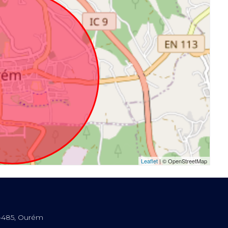
Leaflet
| © OpenStreetMap
0-485, Ourém