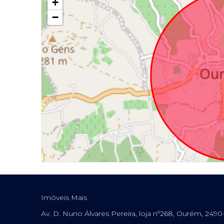
+
−
Imóveis Mais
Av. D. Nuno Álvares Pereira, loja nº268, Ourém, 249