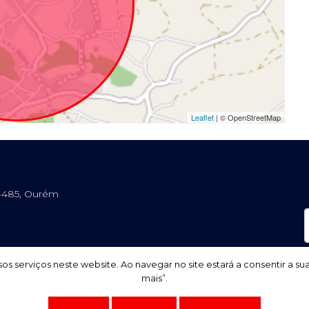
Leaflet
| © OpenStreetMap
0-485, Ourém
os serviços neste website. Ao navegar no site estará a consentir a su
os serviços neste website. Ao navegar no site estará a consentir a su
mais”.
mais”.