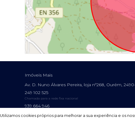
Imóveis Mais
Av. D. Nuno Álvares Pereira, loja nº268, Ourém, 249
249 102 525
Chamada para a rede fixa nacional
939 664 946
Chamada para a rede móvel nacional
Utilizamos cookies próprios para melhorar a sua experiência e os noss
Utilizamos cookies próprios para melhorar a sua experiência e os noss
AMI: 16349