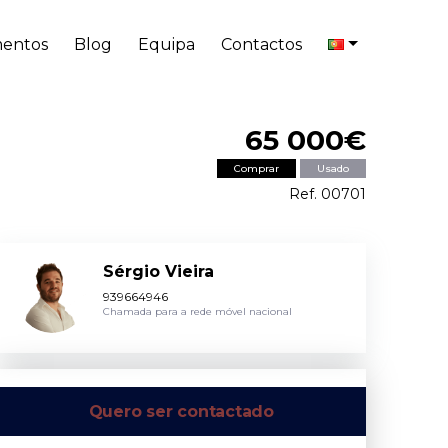
entos
Blog
Equipa
Contactos
65 000€
Comprar
Usado
Ref. 00701
Sérgio Vieira
939664946
Chamada para a rede móvel nacional
Quero ser contactado