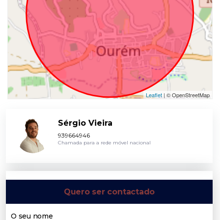
Leaflet
| © OpenStreetMap
Sérgio Vieira
939664946
Chamada para a rede móvel nacional
Quero ser contactado
O seu nome