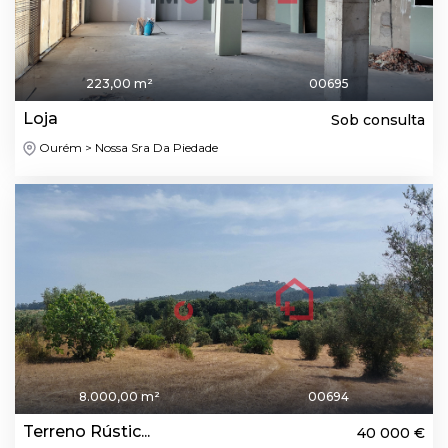
223,00 m²
00695
Loja
Sob consulta
Ourém > Nossa Sra Da Piedade
8.000,00 m²
00694
Terreno Rústic...
40 000 €