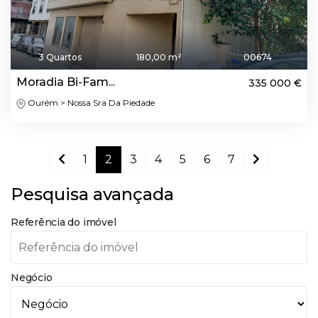
3 Quartos
180,00 m²
00674
Moradia Bi-Fam...
335 000 €
Ourém > Nossa Sra Da Piedade
1
2
3
4
5
6
7
Pesquisa avançada
Referência do imóvel
Negócio