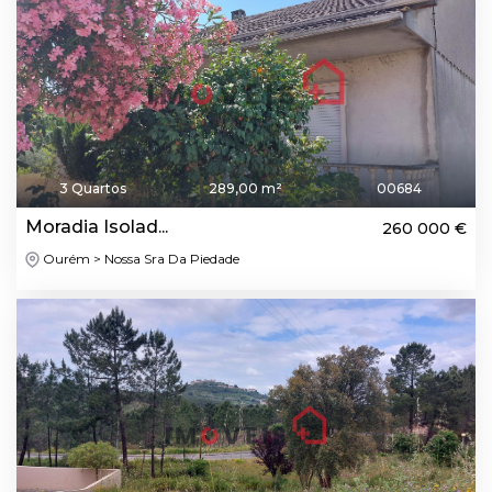
3 Quartos
289,00 m²
00684
Moradia Isolad...
260 000 €
Ourém > Nossa Sra Da Piedade