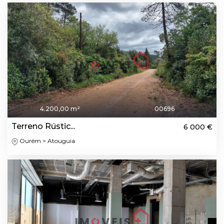
4.200,00 m²
00696
Terreno Rústic...
6 000 €
Ourém > Atouguia