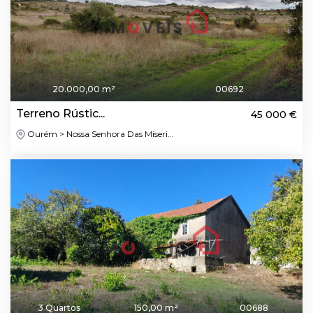
20.000,00 m²
00692
Terreno Rústic...
45 000 €
Ourém > Nossa Senhora Das Miseri...
3 Quartos
150,00 m²
00688