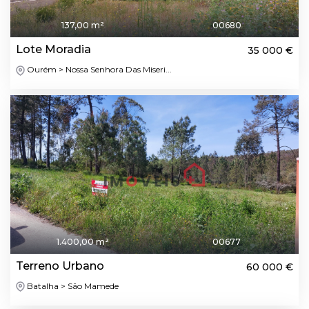
137,00 m²
00680
Lote Moradia
35 000 €
Ourém > Nossa Senhora Das Miseri...
1.400,00 m²
00677
Terreno Urbano
60 000 €
Batalha > São Mamede