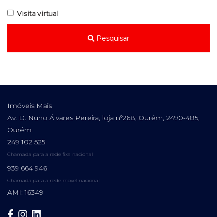
Visita virtual
Pesquisar
Imóveis Mais
Av. D. Nuno Álvares Pereira, loja nº268, Ourém, 2490-485,
Ourém
249 102 525
Chamada para a rede fixa nacional
939 664 946
Chamada para a rede móvel nacional
AMI: 16349