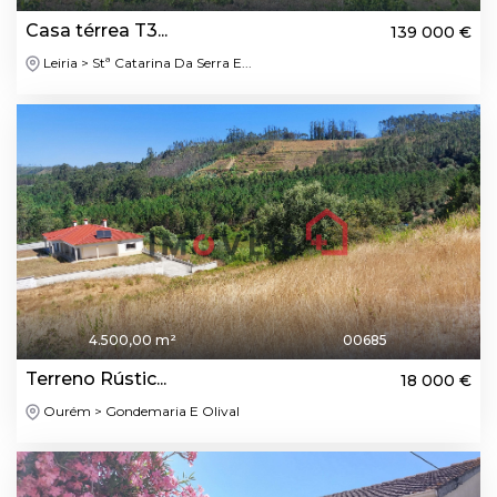
Casa térrea T3...
139 000 €
Leiria > Stª Catarina Da Serra E...
4.500,00 m²
00685
Terreno Rústic...
18 000 €
Ourém > Gondemaria E Olival