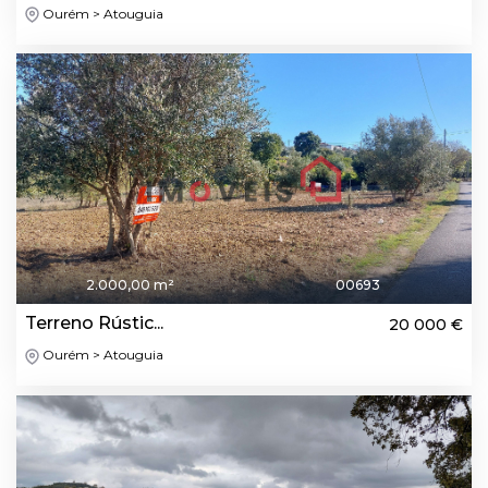
Ourém > Atouguia
2.000,00 m²
00693
Terreno Rústic...
20 000 €
Ourém > Atouguia