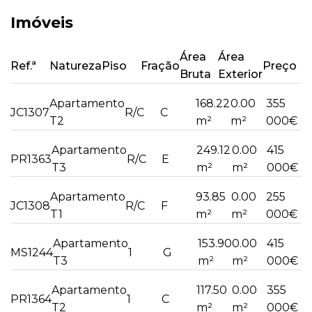
Imóveis
Área
Área
Ref.ª
Natureza
Piso
Fração
Preço
Bruta
Exterior
Apartamento
168.22
0.00
355
JC1307
R/C
C
T2
m²
m²
000€
Apartamento
249.12
0.00
415
PR1363
R/C
E
T3
m²
m²
000€
Apartamento
93.85
0.00
255
JC1308
R/C
F
T1
m²
m²
000€
Apartamento
153.90
0.00
415
MS1244
1
G
T3
m²
m²
000€
Apartamento
117.50
0.00
355
PR1364
1
C
T2
m²
m²
000€