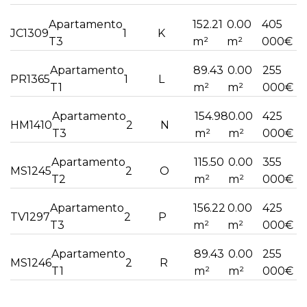
Apartamento
152.21
0.00
405
JC1309
1
K
T3
m²
m²
000€
Apartamento
89.43
0.00
255
PR1365
1
L
T1
m²
m²
000€
Apartamento
154.98
0.00
425
HM1410
2
N
T3
m²
m²
000€
Apartamento
115.50
0.00
355
MS1245
2
O
T2
m²
m²
000€
Apartamento
156.22
0.00
425
TV1297
2
P
T3
m²
m²
000€
Apartamento
89.43
0.00
255
MS1246
2
R
T1
m²
m²
000€